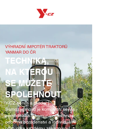
VÝHRADNÍ IMPOTÉR TRAKTORŮ
YANMAR DO ČR
TECHNIKA,
NA KTEROU
SE MŮŽETE
SPOLEHNOUT
Y-CZ servis a prodej |
Samozřejmostí je kompletní servis
zemědělské a komunální techniky,
odborné poradenství a individuální
přístup ke každému zákazníkovi.