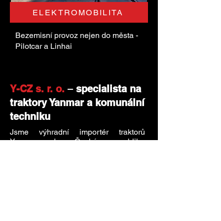
ELEKTROMOBILITA
Bezemisní provoz nejen do města -
Pilotcar a Linhai
Y-CZ s. r. o.
–
specialista na
traktory Yanmar a komunální
techniku
Jsme výhradní importér traktorů
Yanmar do České republiky.
Zaměřujeme se na prodej komunální
techniky i profesionální řešení pro
zemědělství a lesnictví. Nabízíme
kvalitní traktory do lesa, vinic a sadů i
pro komunální využití.
CO NABÍZÍME