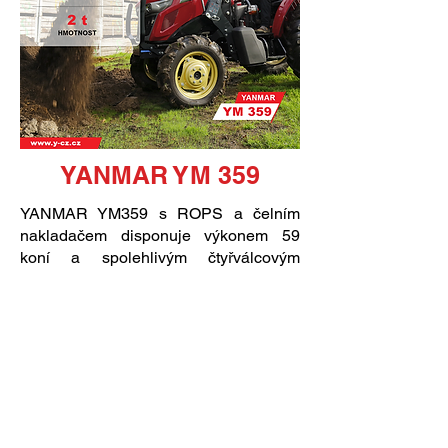
YANMAR YM 359
YANMAR YM359 s ROPS a čelním
nakladačem disponuje výkonem 59
koní a spolehlivým čtyřválcovým
motorem Yanmar. Stroj se vyznačuje
robustní konstrukcí a je vybaven
reverzní převodovkou spolu se silnou
hydraulikou. Tyto vlastnosti z něj dělají
ideálního pomocníka pro práci s čelním
nakladačem, údržbu pozemků i
komunální využití.