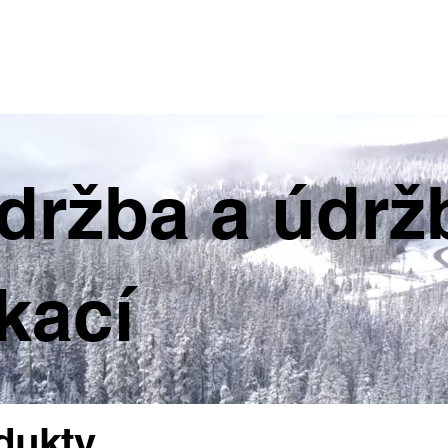
Skladové a bazarové stroje
Služby
Kontakty
držba a údrž
kací
odukty