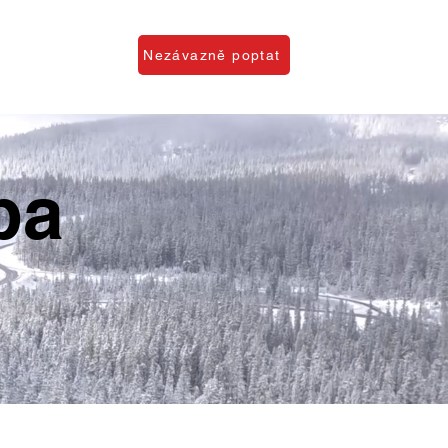
O firmě
Nezávazně poptat
ba