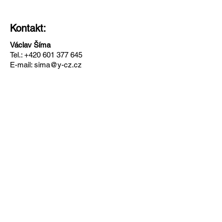
Kontakt:
Václav Šíma
Tel.:
+420 601 377 645
E-mail:
sima@y-cz.cz
Zpět
Adresa
Y-CZ s. r. o.
Neplachov 129
373 65 Dolní Bukovsko
IČO
28139887