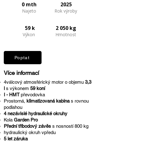
0 mth
2025
Najeto
Rok výroby
59 k
2 050 kg
Výkon
Hmotnost
Poptat
Více informací
4válcový atmosférický motor o objemu
3,3
l
s výkonem
59 koní
I - HMT
převodovka
Prostorná,
klimatizovaná kabina
s rovnou
podlahou
4 nezávislé hydraulické okruhy
Kola
Garden Pro
Přední tříbodový závěs
s nosností 800 kg
hydraulický okruh vpředu
5 let záruka