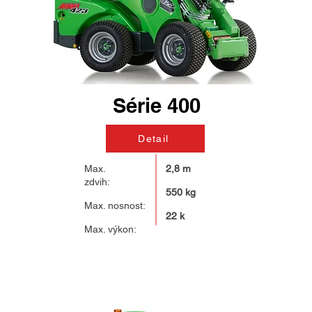
Série 400
Detail
Max.
2,8 m
zdvih:
550 kg
Max. nosnost:
22 k
Max. výkon: