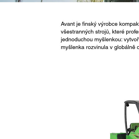
Avant je finský výrobce kompakt
všestranných strojů, které prof
jednoduchou myšlenkou: vytvoři
myšlenka rozvinula v globálně