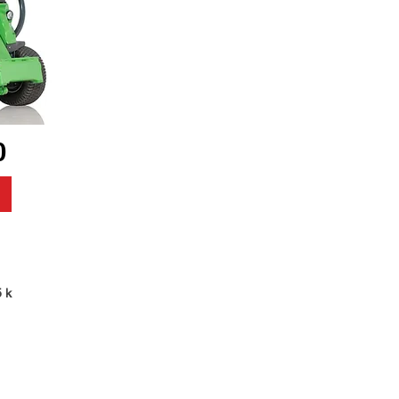
0
5 k