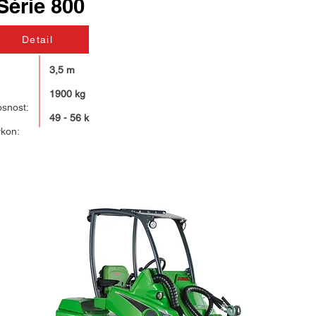
Série 800
Detail
3,5 m
1900 kg
osnost:
49 - 56 k
ýkon: