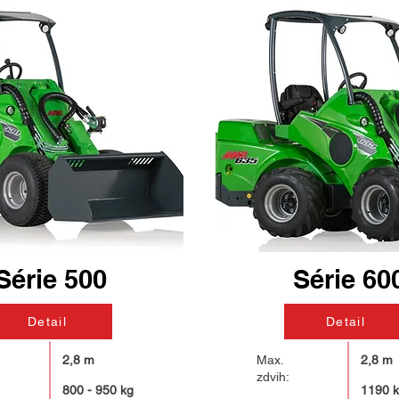
Série 500
Série 60
Detail
Detail
2,8 m
Max.
2,8 m
zdvih:
800 - 950 kg
1190 