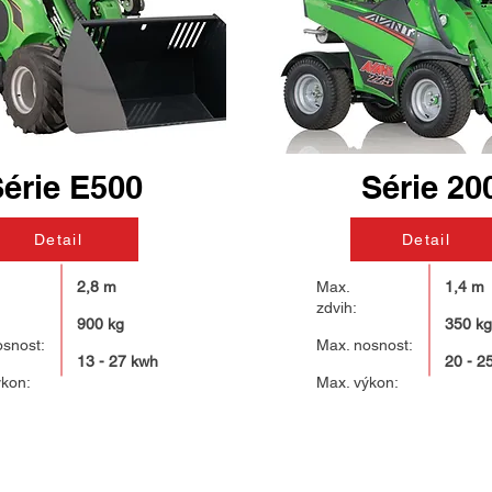
érie E500
Série 20
Detail
Detail
2,8 m
Max.
1,4 m
zdvih:
900 kg
350 kg
osnost:
Max. nosnost:
13 - 27 kwh
20 - 2
ýkon:
Max. výkon: