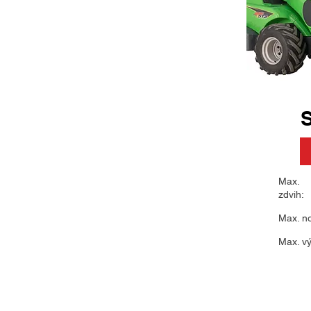
S
Max.
zdvih:
Max. n
Max. v