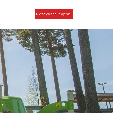
O firmě
Nezávazně poptat