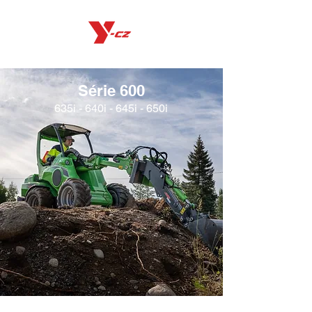
Série 600
635i - 640i - 645i - 650i