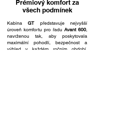
Prémiový komfort za
všech podmínek
Kabina
GT
představuje nejvyšší
úroveň komfortu pro řadu
Avant 600
,
navrženou tak, aby poskytovala
maximální pohodlí, bezpečnost a
výhled v každém ročním období.
Standardní výbava zahrnuje
topení,
zvukovou izolaci, celoskleněnou
kabinu a kvalitní větrání
, díky čemuž
se nakladač stává spolehlivým po celý
rok. Velká okna kabiny zajišťují
výbornou viditelnost
, což usnadňuje
přesnou práci i v náročných
podmínkách. Volitelné doplňky, jako
klimatizace, odpružené sedadlo nebo
pracovní světla
, dělají z kabiny GT
špičku ve své třídě – ideální pro
dlouhé směny při profesionální údržbě