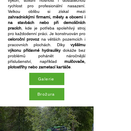
výkon, solidní nosnost i dostatečnou
rychlost pro profesionální nasazení.
Velkou oblibu si získal mezi
zahradnickými firmami, městy a obcemi i
na stavbách nebo při demoličních
pracích
, kde je potřeba spolehlivý stroj
pro každodenní práci. Je konstruován pro
celoroční provoz
na větších pozemcích i
pracovních plochách. Díky
vyššímu
výkonu přídavné hydrauliky
dokáže bez
problémů pohánět náročnější
příslušenství, například
mulčovače,
plotostřihy nebo zametací kartáče
.
Galerie
Brožura