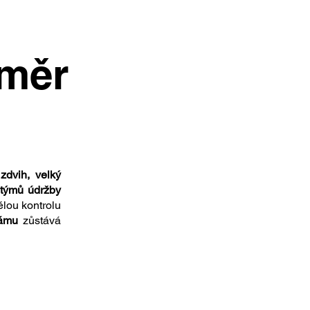
oměr
 zdvih, velký
 týmů údržby
lou kontrolu
rámu
zůstává