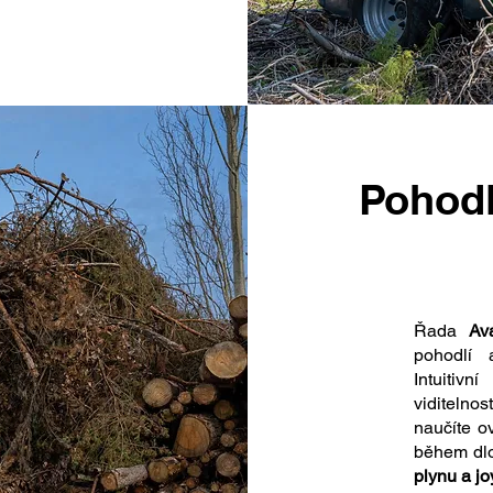
Pohodl
Řada
Av
pohodlí 
Intuitiv
viditelno
naučíte o
během dl
plynu a j