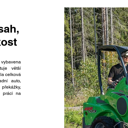
sah,
kost
vybavena
tuje větší
ala celková
adní auto,
 překážky,
e práci na