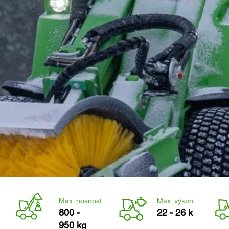
Max. nosnost:
Max. výkon:
800 -
22 - 26 k
950 kg