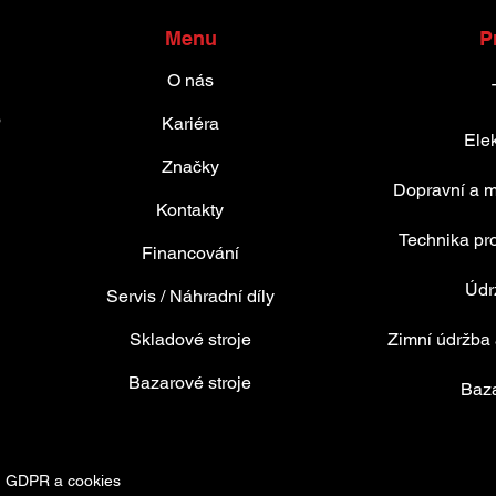
Menu
P
O nás
o
Kariéra
Elek
Značky
Dopravní a m
Kontakty
Technika pro
Financování
Údr
Servis / Náhradní díly
Skladové stroje
Zimní údržba
Bazarové stroje
Baza
GDPR a cookies