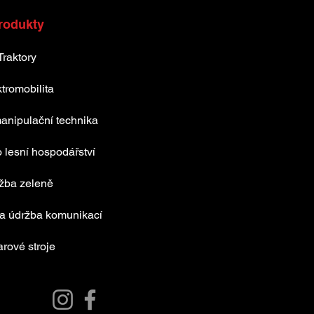
rodukty
Traktory
tromobilita
anipulační technika
 lesní hospodářství
žba zeleně
 a údržba komunikací
rové stroje