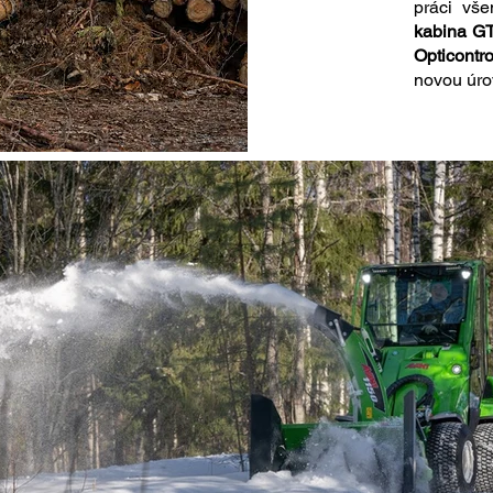
práci vše
kabina GT
Opticontr
novou úro