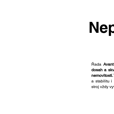
Nep
Řada
Avant
dosah a skv
nemovitostí
a stabilitu
stroj vždy 