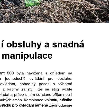
í obsluhy a snadná
manipulace
ant 500
byla navržena s ohledem na
a jednoduché ovládání pro obsluhu.
ní ovládání, pohodlný posez a výborná
st z kabiny zajišťují, že se stroj rychle
vládat a práce s ním se stane příjemnou i
ouhých směn. Kombinace
volantu, ručního
oysticku pro ovládání ramene
zjednodušuje