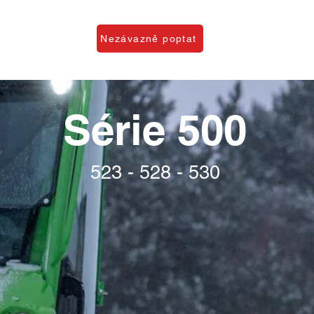
O firmě
Nezávazně poptat
Série 500
523 - 528 - 530