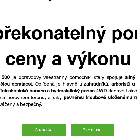
řekonatelný p
ceny a výkonu
 500
je opravdový všestranný pomocník, který spojuje
silný
ělou obratnost
. Oblíbená je hlavně u
zahradníků, arboristů a
. Teleskopické rameno
a
hydrostatický pohon 4WD
dodávají skvě
 i na nerovném terénu, a díky
pevnému kloubově uloženému 
vyvážený a bezpečný.
Galerie
Brožura