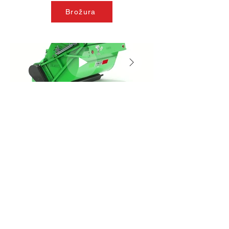
Brožura
Zpět
Adresa
Y-CZ s. r. o.
Neplachov 129
373 65 Dolní Bukovsko