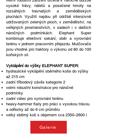
velmi robustní zařízení určená k náročné údržbě
vysoké trávy, náletů a posečené hmoty na
rozsáhlých travnatých a zemědělských
plochách. Využití najdou při údržbě intenzivně
udržovaných zelených ploch, v zemědělství, na
veřejných prostranstvích, v sadech i v dalších
náročných podmínkách. Elephant Super
kombinuje efektivní sekání, sběr a vyrovnání
terénu v jednom pracovním přejezdu. Mulčovače
jsou vhodné pro traktory o výkonu od 80 do 100
koňských sil.
Vyklápění do výšky ELEPHANT SUPER:
hydraulické vyklápění sběrného koše do výšky
až 215 cm
zadní tříbodový závěs kategorie 2
velmi robustní konstrukce pro náročné
podmínky
zadní válec pro vyrovnání terénu
heavy-hammer flaily pro práci s vysokou trávou
a odřezky až do 6 cm průměru
velký sběrný koš s objemem cca 2350–2600 l
Galerie