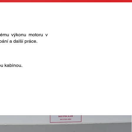
vému výkonu motoru v
ání a další práce.
ou kabinou.