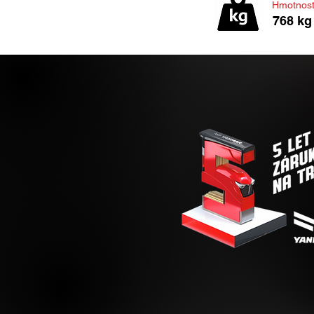
Hmotnost
768 kg