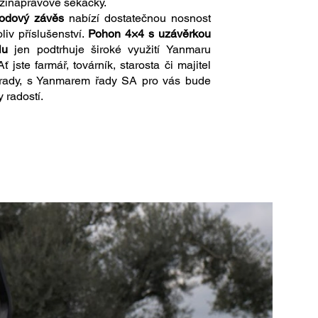
inápravové sekačky.
bodový závěs
nabízí dostatečnou nosnost
liv příslušenství.
Pohon 4×4 s uzávěrkou
lu
jen podtrhuje široké využití Yanmaru
ť jste farmář, továrník, starosta či majitel
hrady, s Yanmarem řady SA pro vás bude
 radostí.