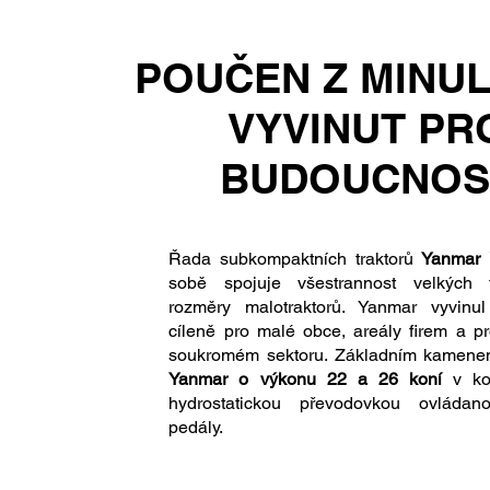
POUČEN Z MINUL
VYVINUT PR
BUDOUCNOS
Řada subkompaktních traktorů
Yanmar
sobě spojuje všestrannost velkých t
rozměry malotraktorů. Yanmar vyvinu
cíleně pro malé obce, areály firem a pr
soukromém sektoru. Základním kamen
Yanmar o výkonu 22 a 26 koní
v ko
hydrostatickou převodovkou ovláda
pedály.