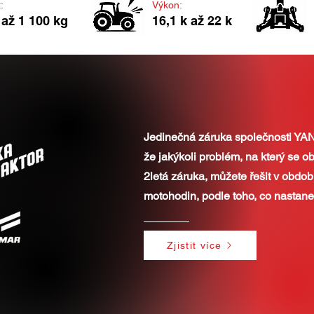
:
Výkon:
 až 1 100 kg
16,1 k až 22 k
Jedinečná záruka společnosti YA
že jakýkoli problém, na který se o
2letá záruka, můžete řešit v obdob
motohodin, podle toho, co nastane 
Zjistit více