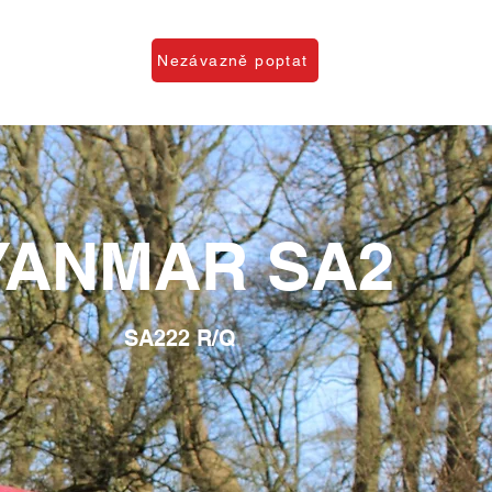
O firmě
Nezávazně poptat
YANMAR SA2
SA222 R/Q