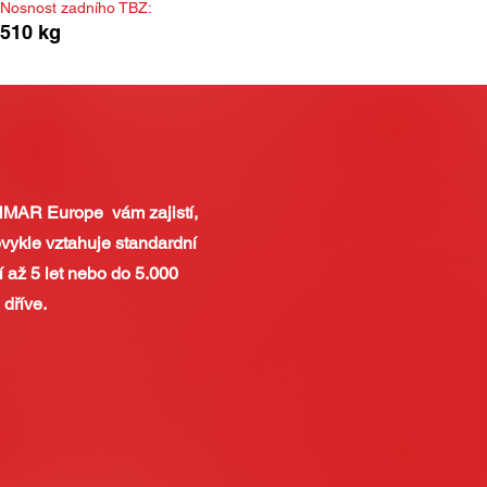
Nosnost zadního TBZ:
510 kg
NMAR Europe vám zajistí,
bvykle vztahuje standardní
í až 5 let nebo do 5.000
dříve.