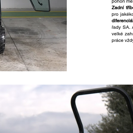
pohon mez
Zadní tří
pro jakéko
diferenciá
řady SA. A
velké za
práce vždy