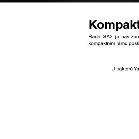
Kompaktn
Řada SA2 je navržena
kompaktním rámu poskyt
U traktorů Y