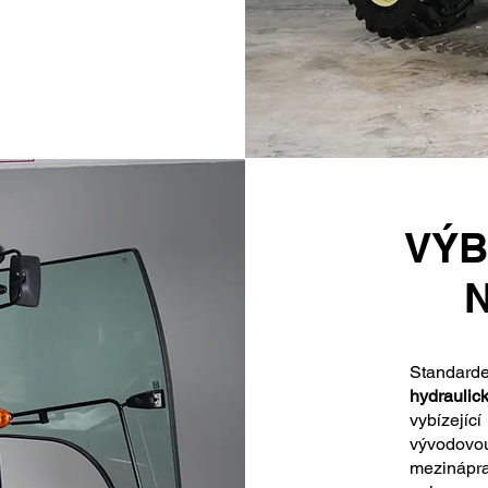
VÝB
Standar
hydraulic
vybízejíc
vývodov
mezinápr