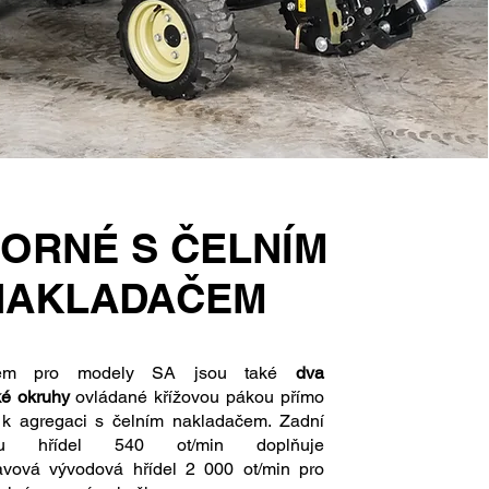
ORNÉ S ČELNÍM
NAKLADAČEM
dem pro modely SA jsou také
dva
ké okruhy
ovládané křížovou pákou přímo
í k agregaci s čelním nakladačem. Zadní
ou hřídel 540 ot/min doplňuje
avová vývodová hřídel 2 000 ot/min pro