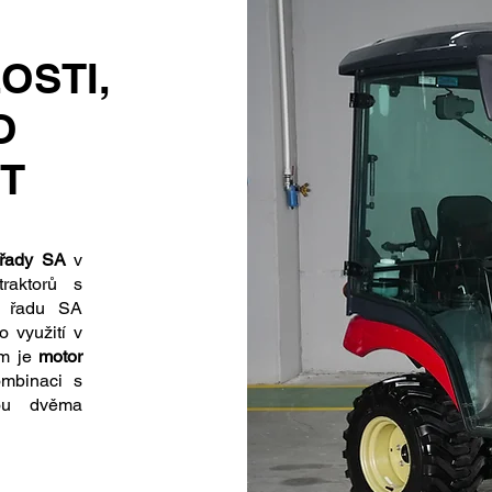
OSTI,
O
T
 řady SA
v
raktorů s
l řadu SA
o využití v
em je
motor
mbinaci s
nou dvěma