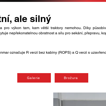
í, ale silný
 pro výkon tam, kam větší traktory nemohou. Díky působi
uje nepřekonatelnou obratnost a sílu pro sekání, přepravu, kop
anmar označuje R verzi bez kabiny (ROPS) a Q verzi s uzavřen
Galerie
Brožura