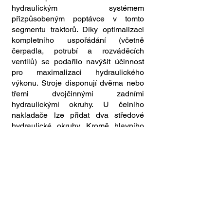
hydraulickým systémem
přizpůsobeným poptávce v tomto
segmentu traktorů. Díky optimalizaci
kompletního uspořádání (včetně
čerpadla, potrubí a rozváděcích
ventilů) se podařilo navýšit účinnost
pro maximalizaci hydraulického
výkonu. Stroje disponují dvěma nebo
třemi dvojčinnými zadními
hydraulickými okruhy. U čelního
nakladače lze přidat dva středové
hydraulické okruhy. Kromě hlavního
čerpadla je instalováno další
samostatné čerpadlo řízení, které
zajišťuje vždy bezproblémové řízení.
Nové modely Explorer Naturalmají k
dispozici také funkci EasyLift, která
umožňuje spouštění a zvedání
zadního tříbodového závěsu s
maximální nosností až 4.525 kg