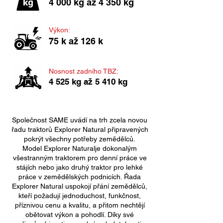
4 000 kg až 4 350 kg
Výkon:
75 k až 126 k
Nosnost zadního TBZ:
4 525 kg až 5 410 kg
Společnost SAME uvádí na trh zcela novou
řadu traktorů Explorer Natural připravených
pokrýt všechny potřeby zemědělců.
Model Explorer Naturalje dokonalým
všestranným traktorem pro denní práce ve
stájích nebo jako druhý traktor pro lehké
práce v zemědělských podnicích. Řada
Explorer Natural uspokojí přání zemědělců,
kteří požadují jednoduchost, funkčnost,
příznivou cenu a kvalitu, a přitom nechtějí
obětovat výkon a pohodlí. Díky své