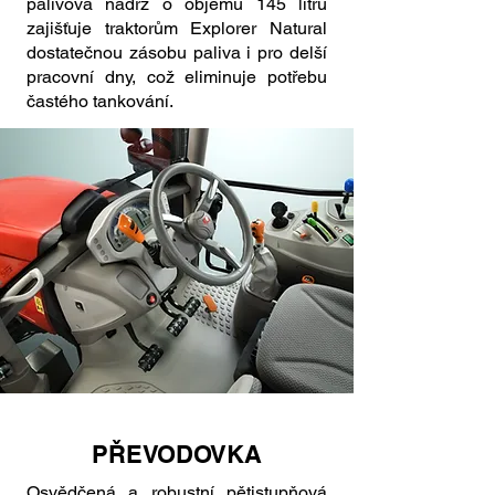
palivová nádrž o objemu 145 litrů
zajišťuje traktorům Explorer Natural
dostatečnou zásobu paliva i pro delší
pracovní dny, což eliminuje potřebu
častého tankování.
PŘEVODOVKA
Osvědčená a robustní pětistupňová