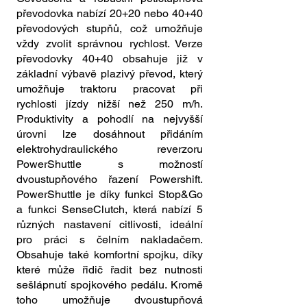
převodovka nabízí 20+20 nebo 40+40
převodových stupňů, což umožňuje
vždy zvolit správnou rychlost. Verze
převodovky 40+40 obsahuje již v
základní výbavě plazivý převod, který
umožňuje traktoru pracovat při
rychlosti jízdy nižší než 250 m/h.
Produktivity a pohodlí na nejvyšší
úrovni lze dosáhnout přidáním
elektrohydraulického reverzoru
PowerShuttle s možností
dvoustupňového řazení Powershift.
PowerShuttle je díky funkci Stop&Go
a funkci SenseClutch, která nabízí 5
různých nastavení citlivosti, ideální
pro práci s čelním nakladačem.
Obsahuje také komfortní spojku, díky
které může řidič řadit bez nutnosti
sešlápnutí spojkového pedálu. Kromě
toho umožňuje dvoustupňová