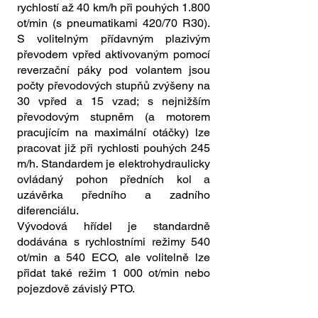
rychlostí až 40 km/h při pouhých 1.800
ot/min (s pneumatikami 420/70 R30).
S volitelným přídavným plazivým
převodem vpřed aktivovaným pomocí
reverzační páky pod volantem jsou
počty převodových stupňů zvýšeny na
30 vpřed a 15 vzad; s nejnižším
převodovým stupněm (a motorem
pracujícím na maximální otáčky) lze
pracovat již při rychlosti pouhých 245
m/h. Standardem je elektrohydraulicky
ovládaný pohon předních kol a
uzávěrka předního a zadního
diferenciálu.
Vývodová hřídel je standardně
dodávána s rychlostními režimy 540
ot/min a 540 ECO, ale volitelně lze
přidat také režim 1 000 ot/min nebo
pojezdově závislý PTO.