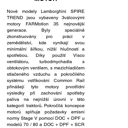
Nové modely Lamborghini SPIRE
TREND jsou vybaveny 3válcovými
motory FARMotion 35 nejnovější
generace. Byly speciálně
zkonstruovány pro práci v
zemědělství, kde vynikají svou
minimální šířkou, nižší hlučností a
spotřebou. Díky použití Visco
ventilátoru, turbodmychadla s
obtokovým ventilem, s mezichladičem
stlačeného vzduchu a pokročilého
systému vstřikování Common Rail
přinášejí tyto motory prvotřídní
výsledky při zachování spotřeby
paliva na nejnižší úrovni v této
kategorii traktorů. Pokročilá koncepce
motorů splňuje požadavky emisní
normy Stage V pomocí DOC + DPF u
modelů 70 / 80 a DOC + DPF + SCR