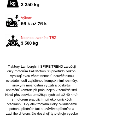
3 250 kg
Výkon:
66 k až 76 k
Nosnost zadního TBZ:
3 500 kg
Traktory Lamborghini SPIRE TREND zaručují
díky motorům FARMotion 35 prvotřídní výkon,
vynikají svou všestranností, neuvěřitelnou
ovladatelností zajištěnou kompaktními rozměry,
širokými možnostmi využití a poskytují
optimální komfort při práci nejen v zemědělství.
Nová převodovka umožňuje rychlost až 40 km/h
s motorem pracujícím při ekonomických
otáčkách. Díky elektrohydraulicky ovládanému
pohonu předních kol a uzávěrce předního a
zadního diferenciálu dosahují tyto stroje vysoké