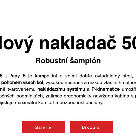
lový nakladač 5
Robustní šampión
5
z
řady 5
je kompaktní a velmi dobře ovladatelný stroj, 
 pohonem všech kol
, vysokou nosností a nízkou vlastní hmotnos
álně tvarovanému
nakládacímu systému
a
P-kinematice
umožňu
áročných podmínkách, zatímco ergonomicky navržená kabina s
jišťuje maximální komfort a bezpečnost obsluhy.
Galerie
Brožura