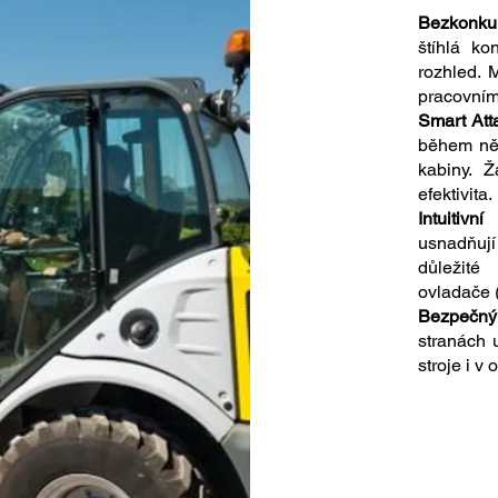
Bezkonkur
štíhlá ko
rozhled. 
pracovním
Smart Att
během ně
kabiny. Ž
efektivita.
Intuitivní
usnadňují
důležité
ovladače (
Bezpečný
stranách 
stroje i v