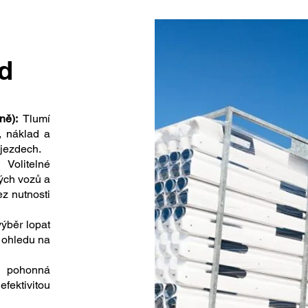
d
ně):
Tlumí
j, náklad a
ejezdech.
olitelné
ých vozů a
ez nutnosti
ýběr lopat
z ohledu na
 pohonná
fektivitou