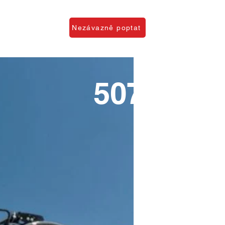
O firmě
Nezávazně poptat
5075