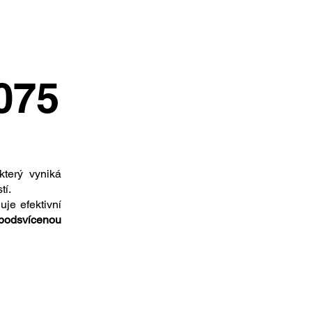
075
který vyniká
tí.
je efektivní
podsvícenou