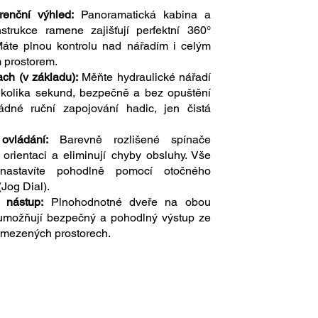
enční výhled:
Panoramatická kabina a
nstrukce ramene zajišťují perfektní 360°
Máte plnou kontrolu nad nářadím i celým
 prostorem.
ach (v základu):
Měňte hydraulické nářadí
kolika sekund, bezpečně a bez opuštění
ádné ruční zapojování hadic, jen čistá
 ovládání:
Barevně rozlišené spínače
 orientaci a eliminují chyby obsluhy. Vše
 nastavíte pohodlně pomocí otočného
Jog Dial).
 nástup:
Plnohodnotné dveře na obou
umožňují bezpečný a pohodlný výstup ze
 omezených prostorech.