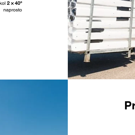
 kol
2 × 40°
 naprosto
Pr