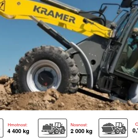
O
Hmotnost:
Nosnost:
0,
4 400 kg
2 000 kg