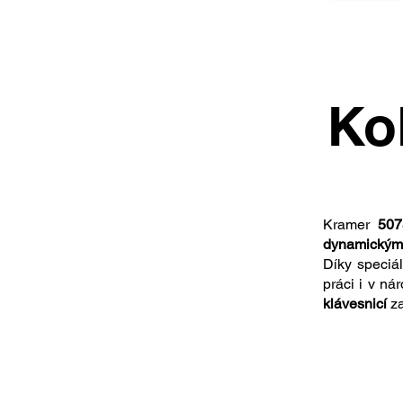
Ko
Kramer
507
dynamickým
Díky speci
práci i v n
klávesnicí
za