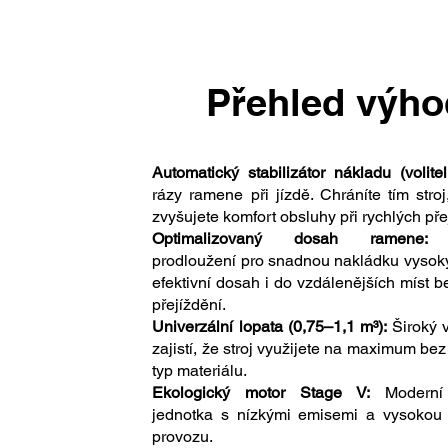
Přehled výho
Automatický stabilizátor nákladu (volitel
rázy ramene při jízdě. Chráníte tím stro
zvyšujete komfort obsluhy při rychlých př
Optimalizovaný dosah ramene:
V
prodloužení pro snadnou nakládku vysok
efektivní dosah i do vzdálenějších míst b
přejíždění.
Univerzální lopata (0,75–1,1 m³):
Široký v
zajistí, že stroj využijete na maximum be
typ materiálu.
Ekologický motor Stage V:
Moderní
jednotka s nízkými emisemi a vysokou e
provozu.