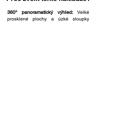
360° panoramatický výhled:
Velké
prosklené plochy a úzké sloupky
kabiny zajišťují dokonalý přehled o
pracovním prostoru i o připojeném
nářadí.
Bezkonkurenční obratnost:
Osvědčené
řízení všech kol
s úhlem
natočení až
40°
poskytuje špičkovou
manévrovatelnost i ve velmi
stísněných prostorech.
Smart Control:
Ovládací prvky jsou
barevně rozlišeny (hydraulika, jízda,
elektrika), což zvyšuje bezpečnost,
zrychluje práci a sjednocuje ovládání
napříč modely.