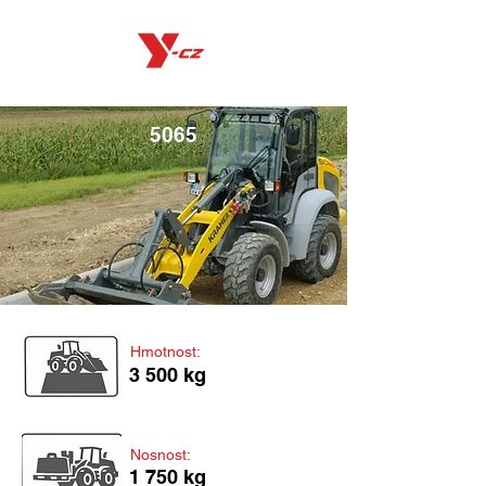
5065
Hmotnost:
3 500 kg
Nosnost:
1 750 kg