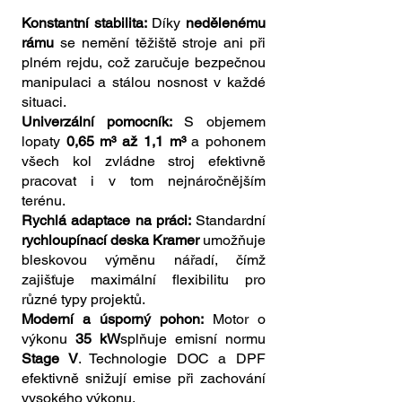
Konstantní stabilita:
Díky
nedělenému
rámu
se nemění těžiště stroje ani při
plném rejdu, což zaručuje bezpečnou
manipulaci a stálou nosnost v každé
situaci.
Univerzální pomocník:
S objemem
lopaty
0,65 m³ až 1,1 m³
a pohonem
všech kol zvládne stroj efektivně
pracovat i v tom nejnáročnějším
terénu.
Rychlá adaptace na práci:
Standardní
rychloupínací deska Kramer
umožňuje
bleskovou výměnu nářadí, čímž
zajišťuje maximální flexibilitu pro
různé typy projektů.
Moderní a úsporný pohon:
Motor o
výkonu
35 kW
splňuje emisní normu
Stage V
. Technologie DOC a DPF
efektivně snižují emise při zachování
vysokého výkonu.