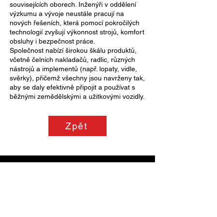
souvisejících oborech. Inženýři v oddělení
výzkumu a vývoje neustále pracují na
nových řešeních, která pomocí pokročilých
technologií zvyšují výkonnost strojů, komfort
obsluhy i bezpečnost práce.
Společnost nabízí širokou škálu produktů,
včetně čelních nakladačů, radlic, různých
nástrojů a implementů (např. lopaty, vidle,
svěrky), přičemž všechny jsou navrženy tak,
aby se daly efektivně připojit a používat s
běžnými zemědělskými a užitkovými vozidly.
Zpět
Adresa
Y-CZ s. r. o.
Neplachov 129
373 65 Dolní Bukovsko