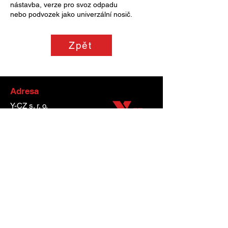
nástavba, verze pro svoz odpadu
nebo podvozek jako univerzální nosič.
Zpět
Adresa
Y-CZ s. r. o.
Neplachov 129
373 65 Dolní Bukovsko
IČO
28139887
Obchodní podmínky
GDPR a cookies