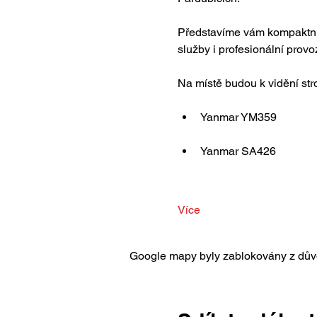
Představíme vám kompaktní 
služby i profesionální provo
Na místě budou k vidění stro
Yanmar YM359
Yanmar SA426
Více
Google mapy byly zablokovány z důvo