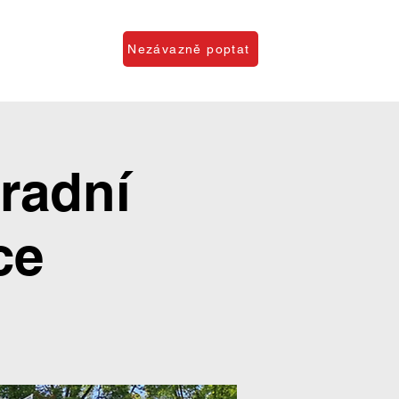
O firmě
Nezávazně poptat
radní
ce