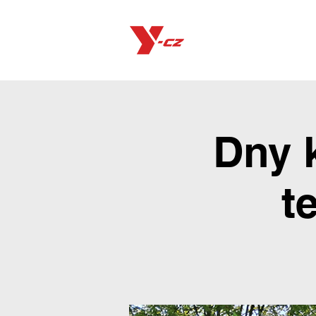
Produkty
Dny 
t