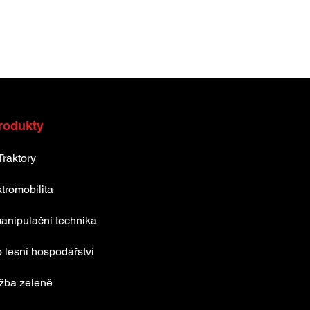
rodukty
Traktory
tromobilita
anipulační technika
 lesní hospodářství
žba zeleně