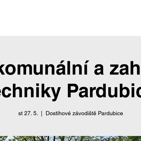
Skladové a bazarové stroje
Služby
Kontakty
komunální a zah
echniky Pardubi
st 27. 5.
  |  
Dostihové závodiště Pardubice