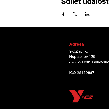
Sdílet událost
Adresa
Y-CZ s. r. o.
Neplachov 129
373 65 Dolní Bukovsk
IČO 28139887