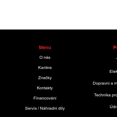
Menu
P
O nás
o
Kariéra
Elek
Značky
Dopravní a m
Kontakty
Technika pro
Financování
Údr
Servis / Náhradní díly